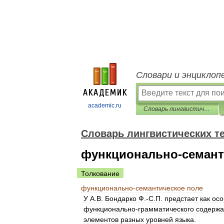
Словари и энциклоп
academic.ru
Словарь лингвистических терминов Т.В. Жеребило
Словарь лингвистических т
функционально-семант
Толкование
функционально
-
семантическое
поле
У
А
.
В
.
Бондарко
Ф
.-
С
.
П
.
предстает
как
осо
функционально
-
грамматического
содержа
элементов
разных
уровней
языка
.