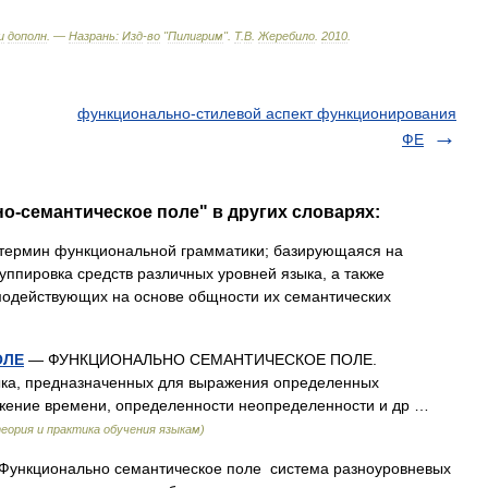
и
дополн
. —
Назрань:
Изд
-
во
"
Пилигрим
"
.
Т
.
В
.
Жеребило
.
2010
.
функционально-стилевой аспект функционирования
ФЕ
о-семантическое поле" в других словарях:
ермин функциональной грамматики; базирующаяся на
уппировка средств различных уровней языка, а также
модействующих на основе общности их семантических
ОЛЕ
— ФУНКЦИОНАЛЬНО СЕМАНТИЧЕСКОЕ ПОЛЕ.
ыка, предназначенных для выражения определенных
ажение времени, определенности неопределенности и др …
еория и практика обучения языкам)
ункционально семантическое поле система разноуровневых