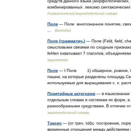
средств данного языка (морфологических, 
комбинированных лексико синтаксических
Лингвистический энциклопедический словарь
Поле
— Поле многозначное понятие, связа
…
Википедия
Поле (грамматич.)
— Поле (Feld, field, c
смысловыми связями по сходным признакам
fehlen охватывает 7 глаголов, объединяе
энциклопедия
Поле
— I Поле 1) обширное, ровное, без
пашни, на которые разделены площадь Сев
используемые для выращивания с. х. ра
Понятийные категории
— в языкознании 
отдельным словам и системам их форм, а
разнообразными средствами. В отличие о
энциклопедический словарь
Таксис
— (от греч. τάξις построение, пор
временные отношения между действиями 