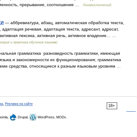
ременность, прерывание, соотношение …
Лингвистический
КИ
— аббревиатура, абзац, автоматическая обработка текста,
 адаптация речевая, адаптация текста, адресант, адресат,
, активная лексика, активная речь, активное владение… …
еория и практика обучения языкам)
альная грамматика разновидность грамматики, имеющая
языка и закономерности их функционирования; грамматика
стеме средства, относящиеся к разным языковым уровням …
ка
,
Реклама на сайте
18+
omla,
Drupal,
WordPress, MODx.