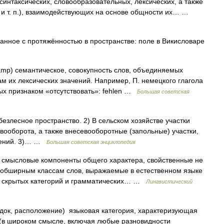
синтаксических, словообразовательных, лексических, а также
 и т. п.), взаимодействующих на основе общности их… …
нное с протяжённостью в пространстве: поле в Викисловаре
hamp) семантическое, совокупность слов, объединяемых
 их лексических значений. Например, П. немецкого глагола
мых признаком «отсутствовать»: fehlen …
Большая советская
лесное пространство. 2) В сельском хозяйстве участки
ооборота, а также внесевооборотные (запольные) участки,
стений. 3)… …
Большая советская энциклопедия
смысловые компоненты общего характера, свойственные не
 обширным классам слов, выражаемые в естественном языке
т скрытых категорий и грамматических… …
Лингвистический
ядок, расположение) языковая категория, характеризующая
(в широком смысле, включая любые разновидности