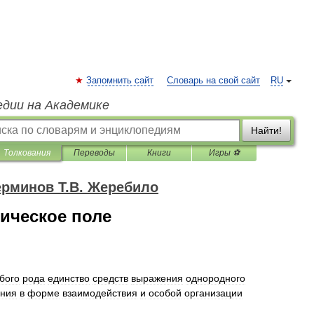
Запомнить сайт
Словарь на свой сайт
RU
едии на Академике
Найти!
Толкования
Переводы
Книги
Игры ⚽
ерминов Т.В. Жеребило
ическое поле
бого
рода
единство
средств
выражения
однородного
ния
в
форме
взаимодействия
и
особой
организации