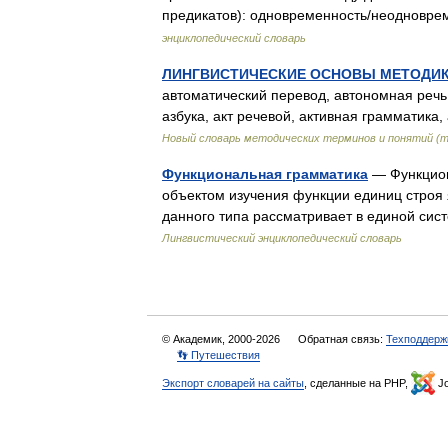
предикатов): одновременность​/​неоднов
энциклопедический словарь
ЛИНГВИСТИЧЕСКИЕ ОСНОВЫ МЕТОДИ
автоматический перевод, автономная речь,
азбука, акт речевой, активная грамматика
Новый словарь методических терминов и понятий (т
Функциональная грамматика
— Функцион
объектом изучения функции единиц строя 
данного типа рассматривает в единой си
Лингвистический энциклопедический словарь
© Академик, 2000-2026
Обратная связь:
Техподдерж
👣 Путешествия
Экспорт словарей на сайты
, сделанные на PHP,
Jo