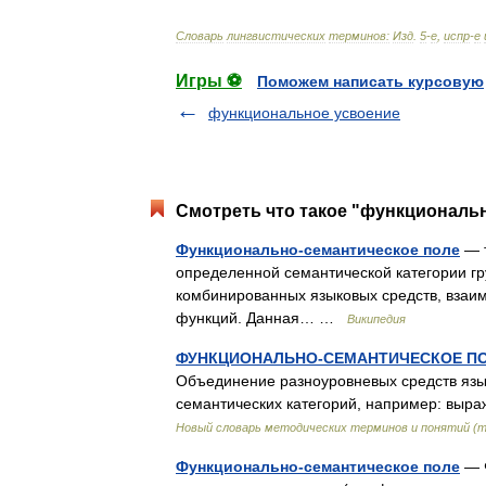
Словарь
лингвистических
терминов:
Изд
.
5
-
е
,
испр
-
е
Игры ⚽
Поможем написать курсовую
функциональное усвоение
Смотреть что такое "функциональн
Функционально-семантическое поле
— т
определенной семантической категории гр
комбинированных языковых средств, взаи
функций. Данная… …
Википедия
ФУНКЦИОНАЛЬНО-СЕМАНТИЧЕСКОЕ П
Объединение разноуровневых средств яз
семантических категорий, например: выр
Новый словарь методических терминов и понятий (т
Функционально-семантическое поле
— Ф